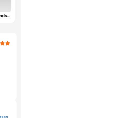
Jazz Club Bandstand
ases