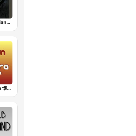
Beethoven Piano Sonatas
J-Pop Sakura 懐かしい