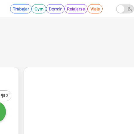
Trabajar
Gym
Dormir
Relajarse
Viaje
2