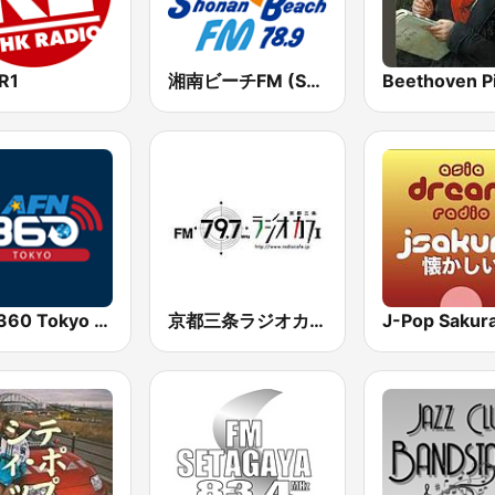
R1
湘南ビーチFM (Shonan Beach FM)
AFN 360 Tokyo (Japan Only)
京都三条ラジオカフェ