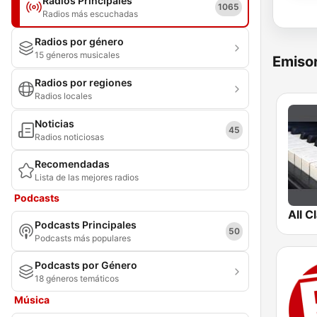
Radios Principales
1065
Radios más escuchadas
Radios por género
15 géneros musicales
Emisor
Radios por regiones
Radios locales
Noticias
45
Radios noticiosas
Recomendadas
Lista de las mejores radios
Podcasts
Podcasts Principales
50
Podcasts más populares
Podcasts por Género
18 géneros temáticos
Música