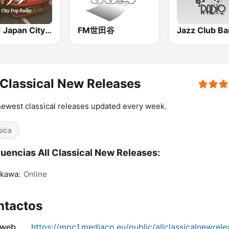
BOX : Japan City Pop -日本のシティポップ
FM世田谷
 Classical New Releases
ewest classical releases updated every week.
sica
uencias All Classical New Releases:
ikawa:
Online
ntactos
 web
https://mpc1.mediacp.eu/public/allclassicalnewrele