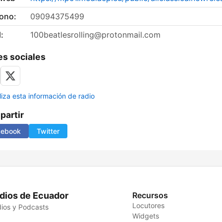
fono:
09094375499
:
100beatlesrolling@protonmail.com
s sociales
liza esta información de radio
artir
cebook
Twitter
dios de Ecuador
Recursos
Locutores
ios y Podcasts
Widgets