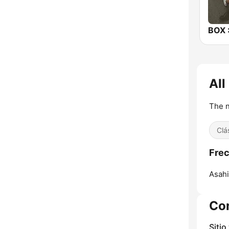
All
The n
Clá
Frec
Asah
Co
Sitio