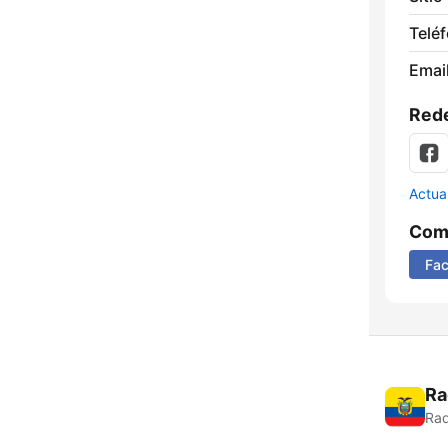
Telé
Email
Rede
Actua
Comp
Fa
Ra
Rad