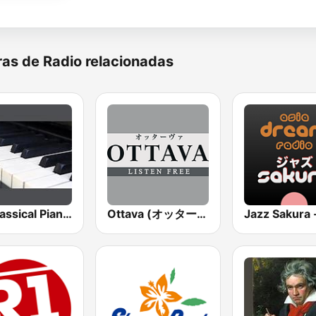
as de Radio relacionadas
All Classical Piano Chamber Works and Concertos
Ottava (オッターヴァ)