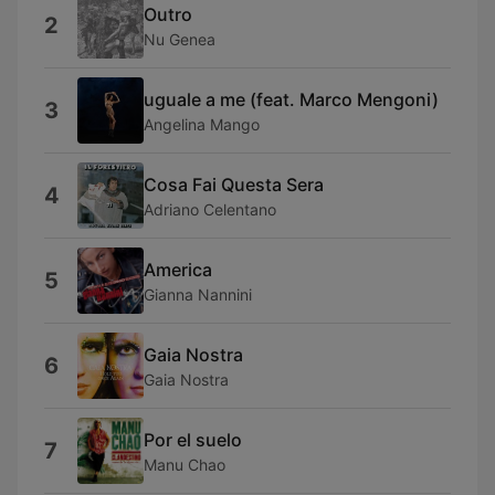
Outro
2
Nu Genea
uguale a me (feat. Marco Mengoni)
3
Angelina Mango
Cosa Fai Questa Sera
4
Adriano Celentano
America
5
Gianna Nannini
Gaia Nostra
6
Gaia Nostra
Por el suelo
7
Manu Chao