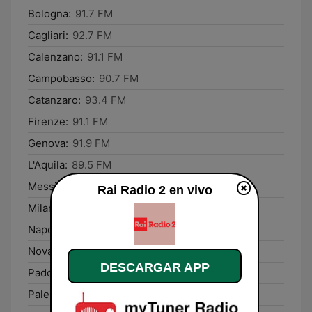
Bologna:
91.7 FM
Cagliari:
92.7 FM
Calenzano:
91.1 FM
Campobasso:
90.7 FM
Catanzaro:
93.4 FM
Firenze:
91.1 FM
Genova:
91.9 FM
L'Aquila:
89.5 FM
Messina:
90.2 FM
Rai Radio 2 en vivo
Milano:
93.7 FM
Napoli:
91.3 FM
Novara:
97.4 FM
DESCARGAR APP
Padova:
89.0 FM
Palermo:
96.9 FM