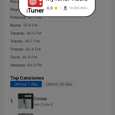
Perugia:
91.4 FM
Pescara:
94.3 FM
Potenza:
90.1 FM
Rome:
97.6 FM
Taranto:
90.5 FM
Trento:
90.7 FM
Trieste:
92.4 FM
Turin:
95.6 FM
Venezia:
89.0 FM
Top Canciones
Últimos 7 días
Últimos 30 días
Circles
1
Iam Code 6