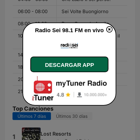
06:00 - 08:00
Sei Volte Buongiorno
08:00 - 10:00
Dove Osano le Aquile
Radio Sei 98.1 FM en vivo
10:00 - 14:00
Quelli che hanno portato il
calcio a Roma
14:00 - 18:00
Non Mollare Mai
DESCARGAR APP
18:00 - 20:00
La Voce della Nord
20:00 - 21:00
Nove Gennaio 1900
21:00 - 23:00
Lazio di Sera
Top Canciones
Últimos 7 días
Últimos 30 días
Lost Resorts
1