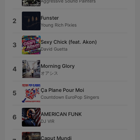
Aggressive Sound Painters
Funster
2
Young Rich Pixies
Sexy Chick (feat. Akon)
3
David Guetta
Morning Glory
4
オアシス
Ça Plane Pour Moi
5
Countdown EuroPop Singers
AMERICAN FUNK
6
DJ VIR
Caput Mundi