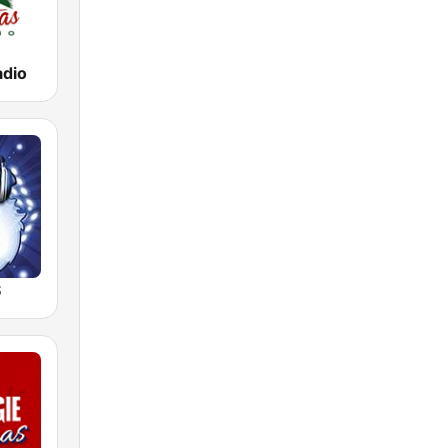
adio
S