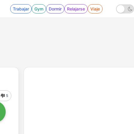
Trabajar
Gym
Dormir
Relajarse
Viaje
5