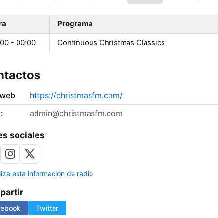
ra
Programa
00 - 00:00
Continuous Christmas Classics
ntactos
 web
https://christmasfm.com/
:
admin@christmasfm.com
s sociales
liza esta información de radio
artir
cebook
Twitter