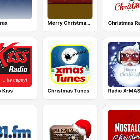
trax
Merry Christmas Radio
Christmas R
 Kiss
Christmas Tunes
Radio X-MA