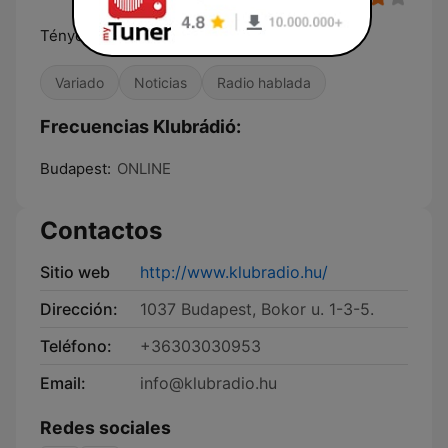
Tények, vélemények
Variado
Noticias
Radio hablada
Frecuencias Klubrádió:
Budapest:
ONLINE
Contactos
Sitio web
http://www.klubradio.hu/
Dirección:
1037 Budapest, Bokor u. 1-3-5.
Teléfono:
+36303030953
Email:
info@klubradio.hu
Redes sociales