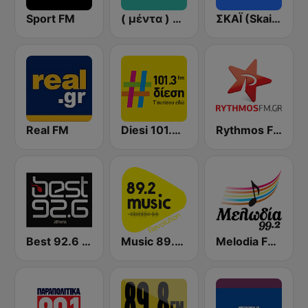
Sport FM
( μέντα ) Menta 88 FM
ΣΚΑΪ (Skai Radio 100.3)
Real FM
Diesi 101.3 FM
Rythmos FM - Ρυθμος 94.9
Best 92.6 FM
Music 89.2 FM
Melodia FM (Μελωδία 99.2)