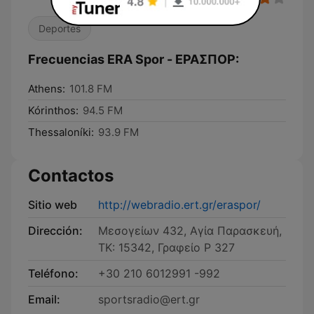
Deportes
Frecuencias ERA Spor - ΕΡΑΣΠΟΡ:
Athens:
101.8 FM
Kórinthos:
94.5 FM
Thessaloníki:
93.9 FM
Contactos
Sitio web
http://webradio.ert.gr/eraspor/
Dirección:
Mεσογείων 432, Αγία Παρασκευή,
TK: 15342, Γραφείο Ρ 327
Teléfono:
+30 210 6012991 -992
Email:
sportsradio@ert.gr