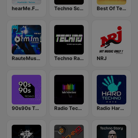
hearMe.FM Techno
Techno Science
Best Of Techno
RauteMusik - TECHNO
Techno Radio
NRJ
90s90s Techno
Radio Techno Dance Kneginec
Radio Hard Techno Rave