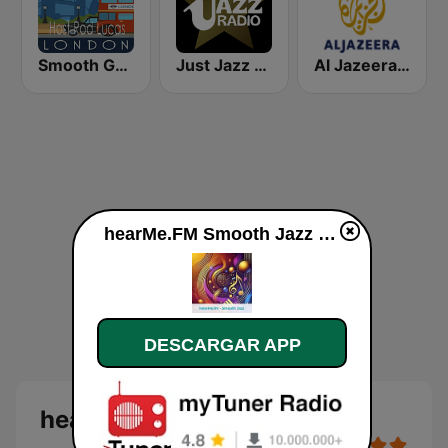
Smooth Grooving
Just Jazz Radio - Smooth Jazz
Al Jazeera English (قناة الجزيرة)
hearMe.FM Smooth Jazz en vivo
DESCARGAR APP
hearMe.FM Smooth Jazz