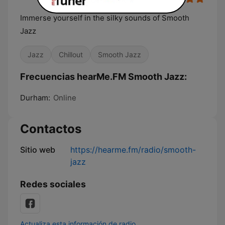
Immerse yourself in the silky sounds of Smooth
Jazz
Jazz
Chillout
Smooth Jazz
Frecuencias hearMe.FM Smooth Jazz:
Durham:
Online
Contactos
Sitio web
https://hearme.fm/radio/smooth-
jazz
Redes sociales
Actualiza esta información de radio