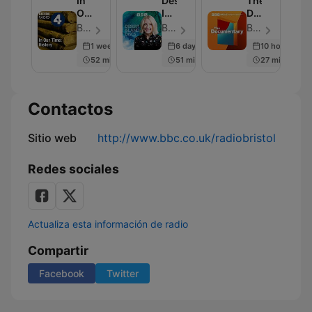
In
Desert
The
Our
Island
Documentary
Time:
Discs
Podcast
BBC Radio 4 - Episodio 230
BBC Radio 4 - Episodio 2000
BBC World Service - Episodio 2006
History
1 week ago
6 days ago
10 hours ago
52 min
51 min
27 min
Contactos
Sitio web
http://www.bbc.co.uk/radiobristol
Redes sociales
Actualiza esta información de radio
Compartir
Facebook
Twitter