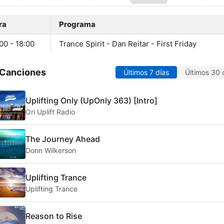
ra
Programa
00 - 18:00
Trance Spirit - Dan Reitar - First Friday
 Canciones
Últimos 7 días
Últimos 30 
Uplifting Only (UpOnly 363) [Intro]
Ori Uplift Radio
The Journey Ahead
Donn Wilkerson
Uplifting Trance
Uplifting Trance
Reason to Rise