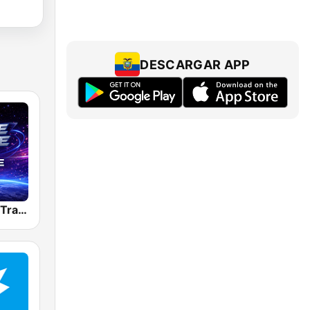
DESCARGAR APP
Dancefmlive Trance