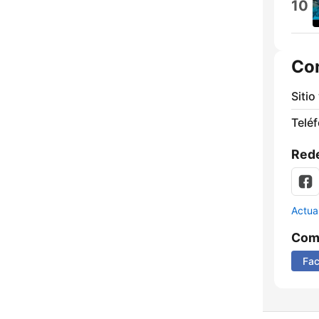
10
Co
Sitio
Telé
Rede
Actua
Comp
Fa