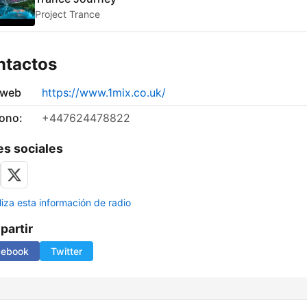
Project Trance
ntactos
 web
https://www.1mix.co.uk/
fono:
+447624478822
s sociales
liza esta información de radio
artir
cebook
Twitter