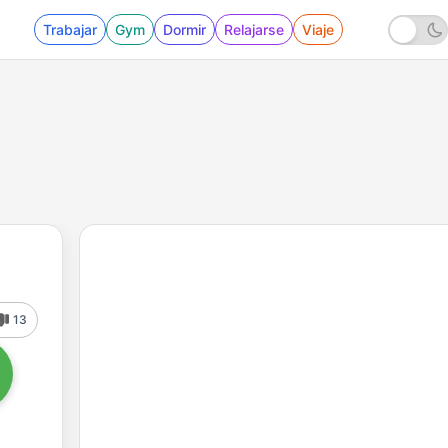
Trabajar
Gym
Dormir
Relajarse
Viaje
13