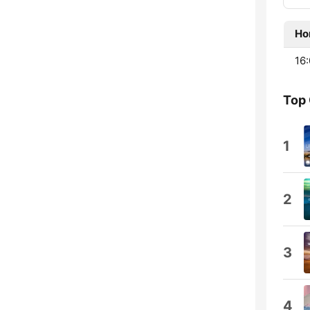
Ho
16:
Top
1
2
3
4