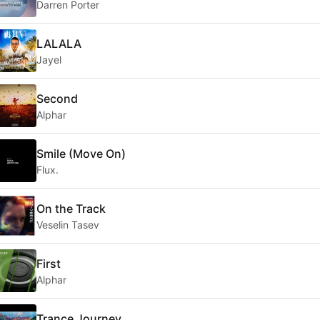
Darren Porter
LALALA
Jayel
Second
Alphar
Smile (Move On)
Flux.
On the Track
Veselin Tasev
First
Alphar
Trance Journey