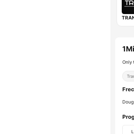
TRAN
1Mi
Only 
Tra
Frec
Dougl
Pro
L