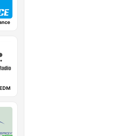
ance
- EDM