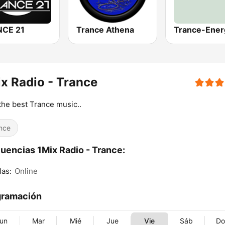
CE 21
Trance Athena
x Radio - Trance
the best Trance music..
nce
uencias 1Mix Radio - Trance:
as:
Online
gramación
un
Mar
Mié
Jue
Vie
Sáb
D