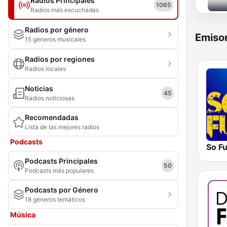
Radios Principales
1065
Radios más escuchadas
Radios por género
Emisor
15 géneros musicales
Radios por regiones
Radios locales
Noticias
45
Radios noticiosas
Recomendadas
Lista de las mejores radios
Podcasts
So F
Podcasts Principales
50
Podcasts más populares
Podcasts por Género
18 géneros temáticos
Música