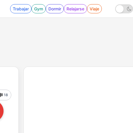
Trabajar
Gym
Dormir
Relajarse
Viaje
18