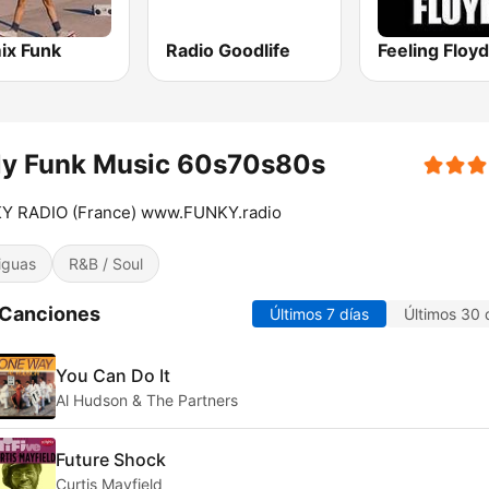
ix Funk
Radio Goodlife
Feeling Floyd
ly Funk Music 60s70s80s
Y RADIO (France) www.FUNKY.radio
iguas
R&B / Soul
 Canciones
Últimos 7 días
Últimos 30 
You Can Do It
Al Hudson & The Partners
Future Shock
Curtis Mayfield