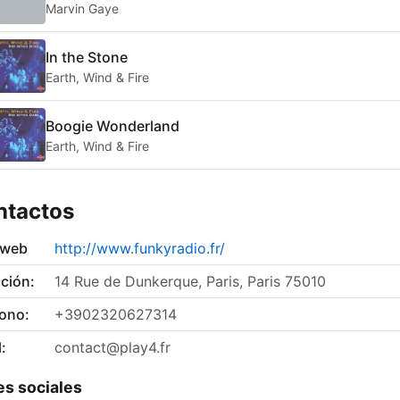
Marvin Gaye
In the Stone
Earth, Wind & Fire
Boogie Wonderland
Earth, Wind & Fire
ntactos
 web
http://www.funkyradio.fr/
ción:
14 Rue de Dunkerque, Paris, Paris 75010
fono:
+3902320627314
:
contact@play4.fr
s sociales