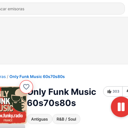
ras
Only Funk Music 60s70s80s
Only Funk Music
303
60s70s80s
Antiguas
R&B / Soul