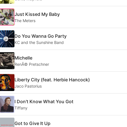
Just Kissed My Baby
The Meters
Do You Wanna Go Party
KC and the Sunshine Band
Michelle
RenÃ© Pretschner
Liberty City (feat. Herbie Hancock)
Jaco Pastorius
I Don't Know What You Got
Tiffany
Got to Give It Up