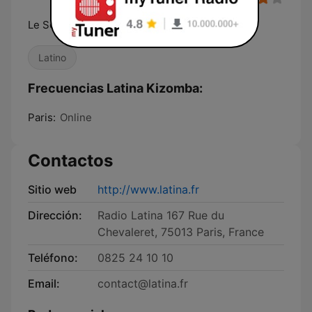
Le Son Latino
Latino
Frecuencias Latina Kizomba:
Paris:
Online
Contactos
Sitio web
http://www.latina.fr
Dirección:
Radio Latina 167 Rue du
Chevaleret, 75013 Paris, France
Teléfono:
0825 24 10 10
Email:
contact@latina.fr