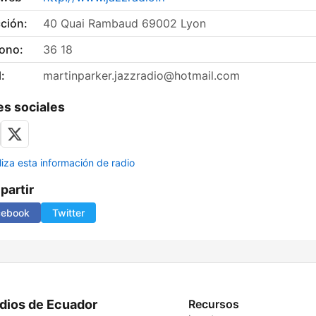
ción:
40 Quai Rambaud 69002 Lyon
fono:
36 18
:
martinparker.jazzradio@hotmail.com
s sociales
liza esta información de radio
artir
cebook
Twitter
dios de Ecuador
Recursos