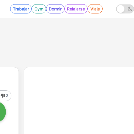
Trabajar
Gym
Dormir
Relajarse
Viaje
2