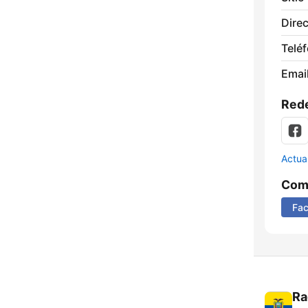
Direc
Telé
Email
Rede
Actua
Comp
Fa
Ra