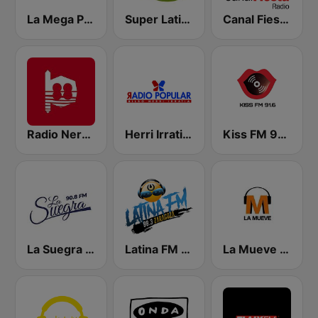
La Mega Pais Vasco
Super Latina Madrid
Canal Fiesta Radio
Radio Nervion
Herri Irratia - Radio Popular
Kiss FM 91.6
La Suegra FM
Latina FM Zaragoza
La Mueve FM