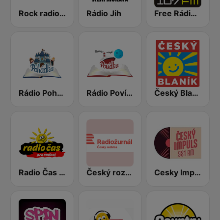
Rock radio – CZ Rock
Rádio Jih
Free Rádio 107 FM
Rádio Pohádka
Rádio Povídka
Český Blaník
Radio Čas Ostravsko
Český rozhlas Radiožurnál
Cesky Impuls