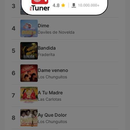
Bartoleando
3
Javier Belizon
Dime
4
Daviles de Novelda
Bandida
5
Fraderita
Dame veneno
6
Los Chunguitos
A Tu Madre
7
Las Carlotas
Ay Que Dolor
8
Los Chunguitos