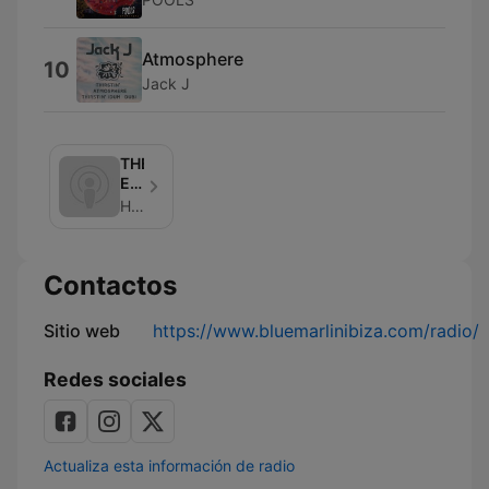
Atmosphere
10
Jack J
THEdIVE
Edition
on
Hosted By P.M. FM
Radio
SONICA
Ibiza
Contactos
-
Podcast
Sitio web
https://www.bluemarlinibiza.com/radio/
Redes sociales
Actualiza esta información de radio