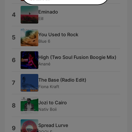
Eminado
4
Eill
You Used to Rock
5
Blue 6
High (Two Soul Fusion Boogie Mix)
6
Anané
The Base (Radio Edit)
7
Fiona Kraft
Jozi to Cairo
8
Nativ Boii
Spread Lurve
9
POOLS