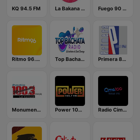
KQ 94.5 FM
La Bakana FM
Fuego 90 La Salsera
Ritmo 96.5 FM
Top Bachata Radio
Primera 88.1 FM
Monumental 100.3 FM
Power 103.7 FM
Radio Cima 100.5 FM