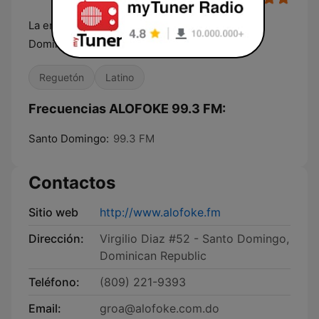
La emisora tropical número 1 en la República
Dominicana
Reguetón
Latino
Frecuencias ALOFOKE 99.3 FM:
Santo Domingo:
99.3 FM
Contactos
Sitio web
http://www.alofoke.fm
Dirección:
Virgilio Diaz #52 - Santo Domingo,
Dominican Republic
Teléfono:
(809) 221-9393
Email:
groa@alofoke.com.do