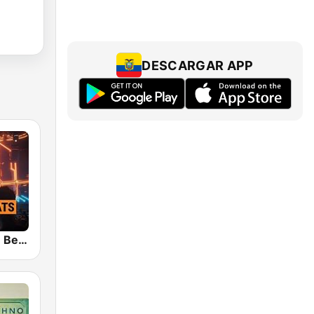
DESCARGAR APP
bigFM House Beats