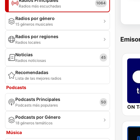
Radios Principales
1064
Radios más escuchadas
Radios por género
15 géneros musicales
Radios por regiones
Emisor
Radios locales
Noticias
45
Radios noticiosas
Recomendadas
Lista de las mejores radios
Podcasts
Podcasts Principales
50
Podcasts más populares
ON T
Podcasts por Género
18 géneros temáticos
Música