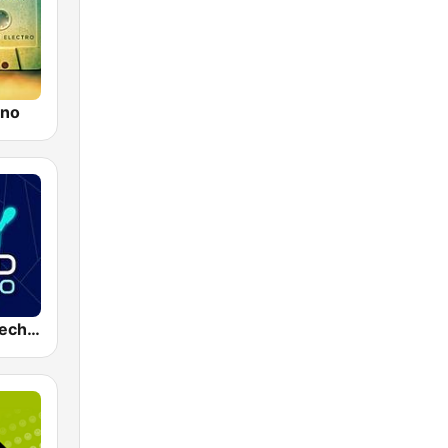
hno
Radio Hard Techno Rave