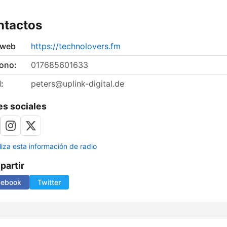
ntactos
 web
https://technolovers.fm
fono:
017685601633
:
peters@uplink-digital.de
s sociales
liza esta información de radio
artir
cebook
Twitter