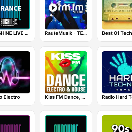
SUNSHINE LIVE - Trance
RauteMusik - TECHNO
Best Of Tec
o Electro
Kiss FM Dance, Electro & House