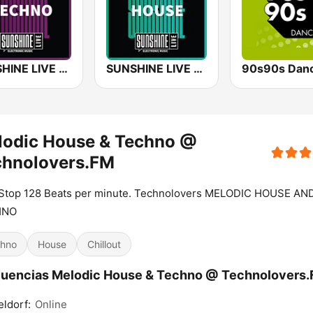
SUNSHINE LIVE - Techno
SUNSHINE LIVE - House
90s90s Dan
lodic House & Techno @
chnolovers.FM
Stop 128 Beats per minute. Technolovers MELODIC HOUSE AN
HNO
hno
House
Chillout
uencias Melodic House & Techno @ Technolovers.
ldorf:
Online