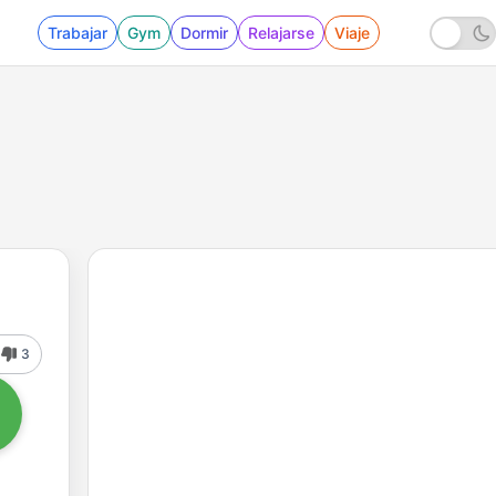
Trabajar
Gym
Dormir
Relajarse
Viaje
3