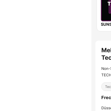
Me
Te
Non-
TEC
Tec
Frec
Düsse