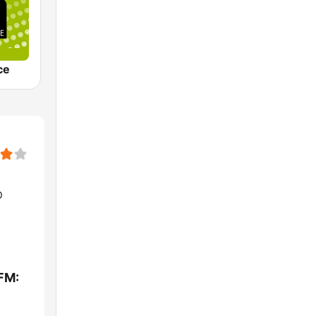
ce
D
FM: