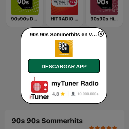
90s90s Dance
HITRADIO RTL Sachsen
90s90s Hiphop & Rap
90s 90s Sommerhits en vivo
DESCARGAR APP
90s 90s Sommerhits