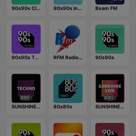
90s90s Clubhits
90s90s In the Mix
Beam FM
90s90s Techno
RFM Radio Futurs Medias 94.0 FM
90s90s
SUNSHINE LIVE - Techno
80s80s
SUNSHINE LIVE