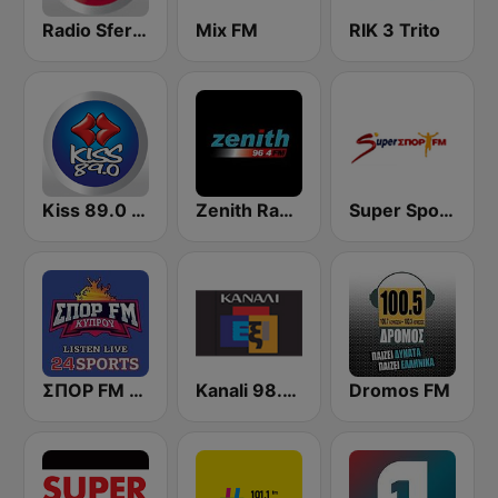
Radio Sfera 96.8 FM
Mix FM
RIK 3 Trito
Kiss 89.0 FM
Zenith Radio
Super Sport FM
ΣΠΟΡ FM 95,0 (24 Sports & News)
Kanali 98.6 FM
Dromos FM