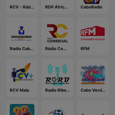
RCV - Rádio de Cabo Verde
RDP África Cabo Verde
CaboRadio
Radio Cabo verde 80's, 90's & 00's
Rádio Comercial de Cabo Verde
RFM
RCV Mais
Radio Ribeira Brava
Cabo Verde Live