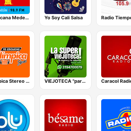
Tropicana Medellín
Yo Soy Cali Salsa
Olímpica Stereo Cali 104.5 FM
VIEJOTECA "para Beber y Gozar"
Caracol Radi