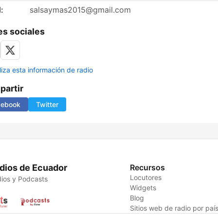
:
salsaymas2015@gmail.com
s sociales
liza esta información de radio
artir
cebook
Twitter
dios de Ecuador
Recursos
Locutores
ios y Podcasts
Widgets
Blog
Sitios web de radio por paí