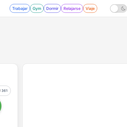
Trabajar
Gym
Dormir
Relajarse
Viaje
361