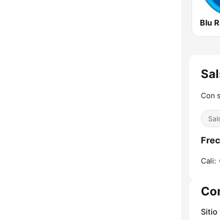
Blu R
Sal
Con s
Sal
Frec
Cali:
Co
Sitio