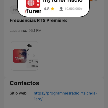
Noticias
Cultura & Educación
Frecuencias RTS Première:
Lausanne:
95.1 FM
Histoire
Vivante
‐
RTS - Radio Télévision Suisse - Episodio 20
RTS
5 days ago
Première
30 min
Contactos
Sitio web
https://programmesradio.rts.ch/la-
1ere/