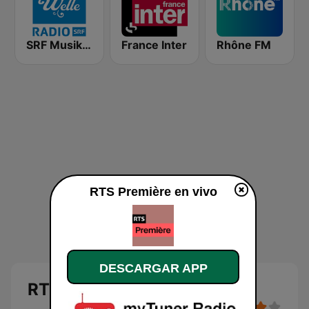
SRF Musikwelle
France Inter
Rhône FM
RTS Première en vivo
DESCARGAR APP
RTS Première