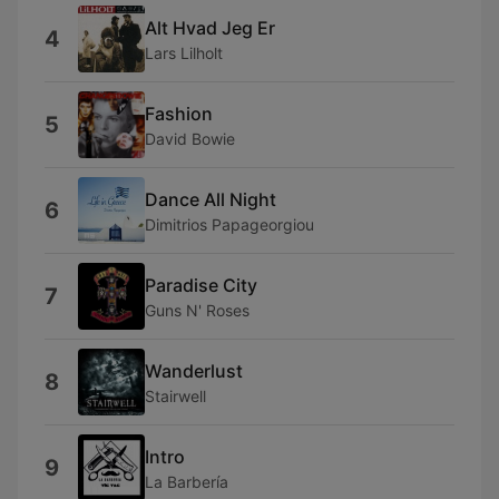
Alt Hvad Jeg Er
4
Lars Lilholt
Fashion
5
David Bowie
Dance All Night
6
Dimitrios Papageorgiou
Paradise City
7
Guns N' Roses
Wanderlust
8
Stairwell
Intro
9
La Barbería