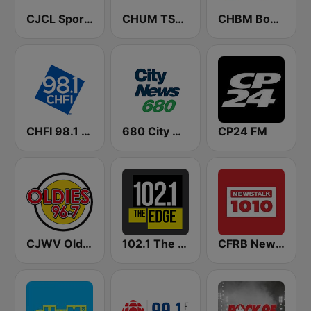
CJCL Sportsnet 590 The Fan
CHUM TSN 1050 AM
CHBM Boom 97.3 FM
CHFI 98.1 FM (CA Only)
680 City News
CP24 FM
CJWV Oldies 96.7 FM
102.1 The Edge FM
CFRB Newstalk 1010