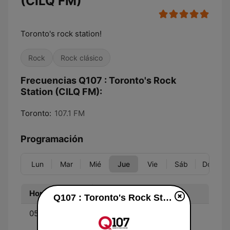
(CILQ FM)
Toronto's rock station!
Rock
Rock clásico
Frecuencias Q107 : Toronto's Rock
Station (CILQ FM):
Toronto:
107.1 FM
Programación
Lun
Mar
Mié
Jue
Vie
Sáb
Dom
Hora
Programa
Q107 : Toronto's Rock Station (CILQ FM) en vivo
05:30 - 10:00
Q Mornings with Ryan
Johnny and Shawna