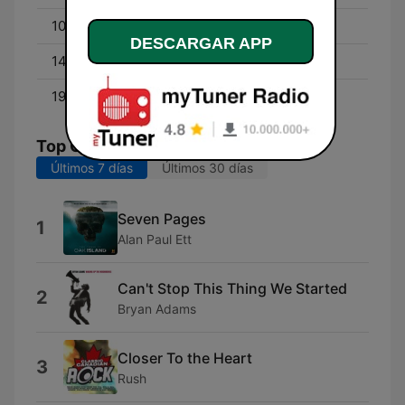
10:00 - 14:00
Joanne Wilder
DESCARGAR APP
14:00 - 19:00
Fearless Fred
19:00 - 22:59
Q107 Evenings
Top Canciones
Últimos 7 días
Últimos 30 días
Seven Pages
1
Alan Paul Ett
Can't Stop This Thing We Started
2
Bryan Adams
Closer To the Heart
3
Rush