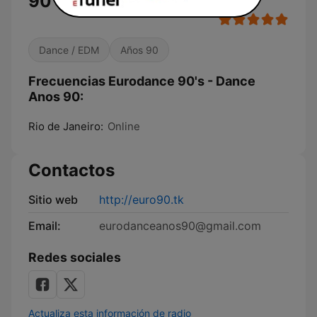
90
Dance / EDM
Años 90
Frecuencias Eurodance 90's - Dance
Anos 90:
Rio de Janeiro:
Online
Contactos
Sitio web
http://euro90.tk
Email:
eurodanceanos90@gmail.com
Redes sociales
Actualiza esta información de radio