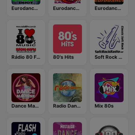
Eurodance 90
Eurodance 90
Eurodance 90's Best
Rádio 80 FM - Anos 80
80's Hits
Soft Rock Radio
Dance Machine
Radio Dance Anos 90
Mix 80s