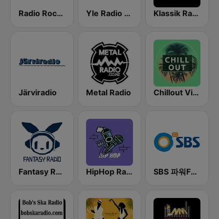
Radio Rock FM
Yle Radio Suomi Helsinki
Klassik Radio
Järviradio
Metal Radio
Chillout Vibes
Fantasy Radio UK
HipHop Radio
SBS 파워FM-SBS 라디오