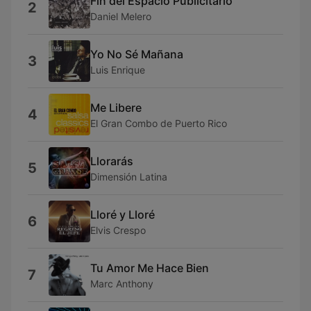
Fin del Espacio Publicitario
2
Daniel Melero
Yo No Sé Mañana
3
Luis Enrique
Me Libere
4
El Gran Combo de Puerto Rico
Llorarás
5
Dimensión Latina
Lloré y Lloré
6
Elvis Crespo
Tu Amor Me Hace Bien
7
Marc Anthony