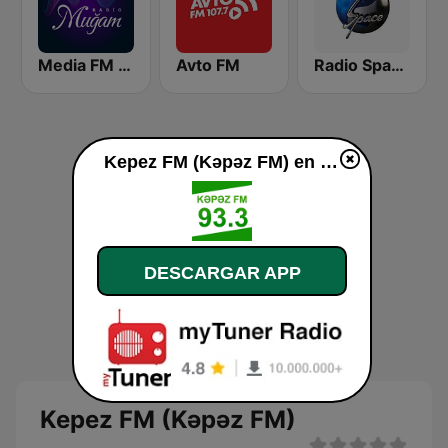
Media FM Muğam
Avto FM
Radio Space FM
Kepez FM (Kəpəz FM) en vivo
DESCARGAR APP
Kepez FM (Kəpəz FM)