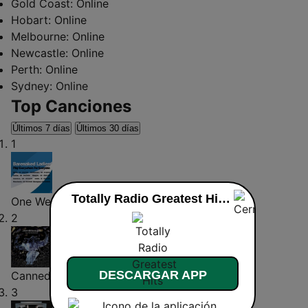
Gold Coast:
Online
Hobart:
Online
Melbourne:
Online
Newcastle:
Online
Perth:
Online
Sydney:
Online
Top Canciones
Últimos 7 días
Últimos 30 días
1
Totally Radio Greatest Hits en vivo
One Week
Barenaked Ladies
2
DESCARGAR APP
Canned Heat
Jamiroquai
3