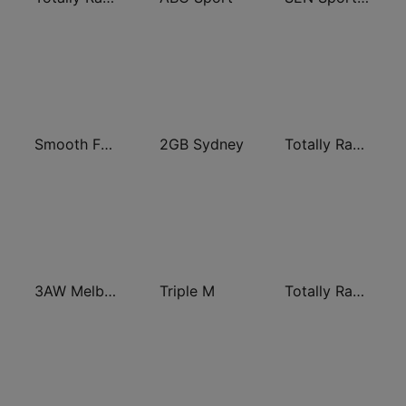
Smooth FM 95.3 Sydney
2GB Sydney
Totally Radio Rock
3AW Melbourne
Triple M
Totally Radio 60s