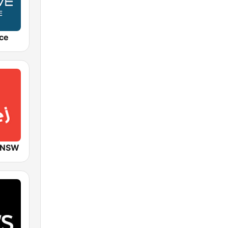
ce
J NSW