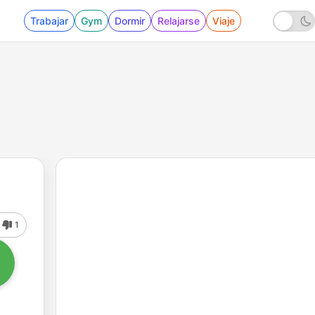
Trabajar
Gym
Dormir
Relajarse
Viaje
1