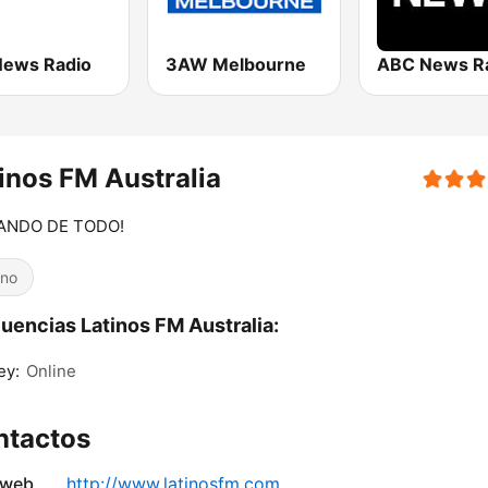
News Radio
3AW Melbourne
ABC News R
inos FM Australia
ANDO DE TODO!
ino
uencias Latinos FM Australia:
ey:
Online
ntactos
 web
http://www.latinosfm.com