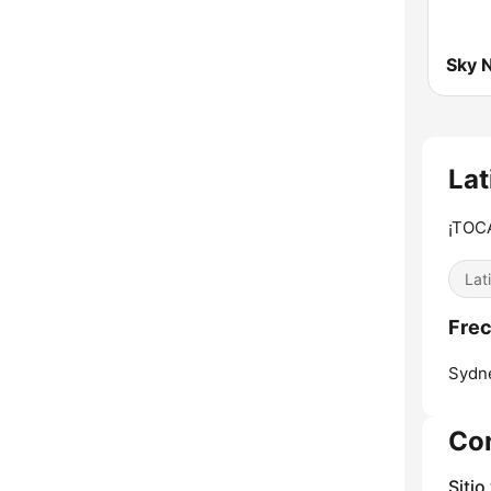
Sky 
Lat
¡TOC
Lat
Frec
Sydn
Co
Sitio