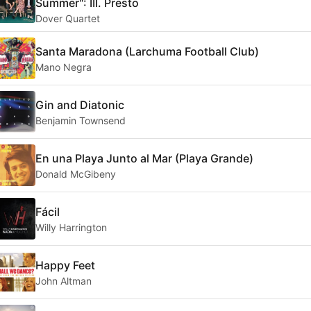
Summer": III. Presto
Dover Quartet
Santa Maradona (Larchuma Football Club)
Mano Negra
Gin and Diatonic
Benjamin Townsend
En una Playa Junto al Mar (Playa Grande)
Donald McGibeny
Fácil
Willy Harrington
Happy Feet
John Altman