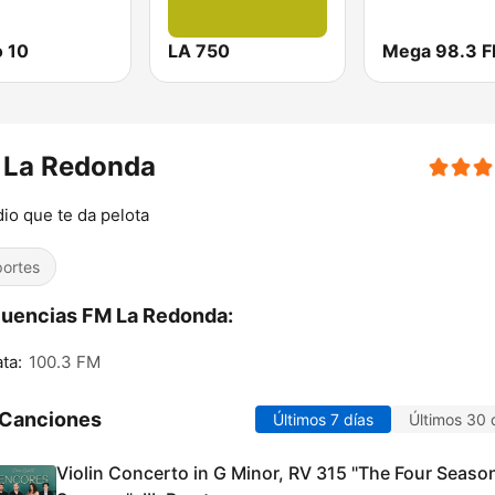
o 10
LA 750
Mega 98.3 
 La Redonda
dio que te da pelota
ortes
uencias FM La Redonda:
ata:
100.3 FM
 Canciones
Últimos 7 días
Últimos 30 
Violin Concerto in G Minor, RV 315 "The Four Seaso