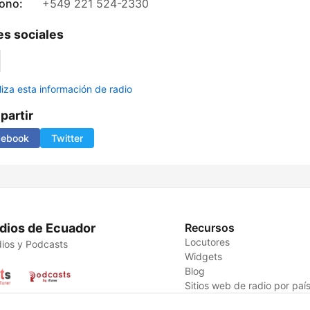
fono:
+549 221 524-2330
s sociales
liza esta información de radio
artir
cebook
Twitter
dios de Ecuador
Recursos
Locutores
ios y Podcasts
Widgets
Blog
Sitios web de radio por paí