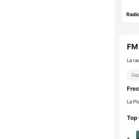
Radi
FM
La ra
Dep
Frec
La Pl
Top