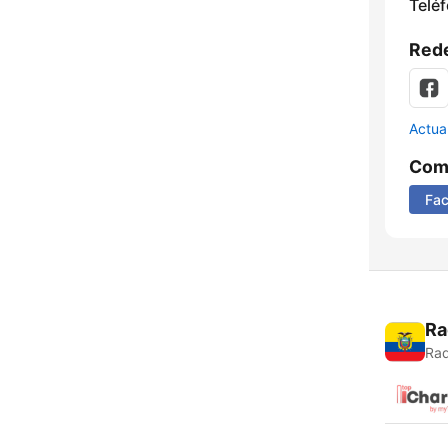
Telé
Rede
Actua
Comp
Fa
Ra
Rad