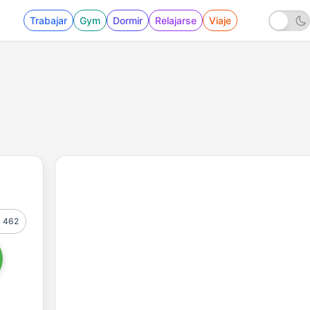
Trabajar
Gym
Dormir
Relajarse
Viaje
462