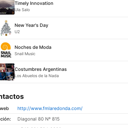
Timely Innovation
Ula Salo
New Year's Day
U2
Noches de Moda
Snail Music
Costumbres Argentinas
Los Abuelos de la Nada
ntactos
 web
http://www.fmlaredonda.com/
ción:
Diagonal 80 Nº 815