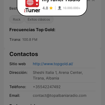
Best of Gold Radio
Rock
Éxitos clásicos
Frecuencias Top Gold:
Tirana:
100.8 FM
Contactos
Sitio web
http://www.topgold.al/
Dirección:
Sheshi Italia 1, Arena Center,
Tirana, Albania
Teléfono:
+35542247492
Email:
contact@topalbaniaradio.com