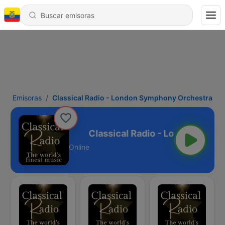
Emisoras
Classical Radio - London Symphony Orchestra
ony Orchestra
Online