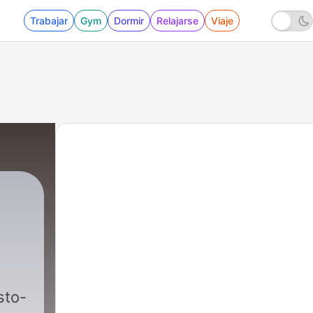
Trabajar
Gym
Dormir
Relajarse
Viaje
sto-