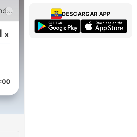
ando
DESCARGAR APP
 en
1
x
n
:00