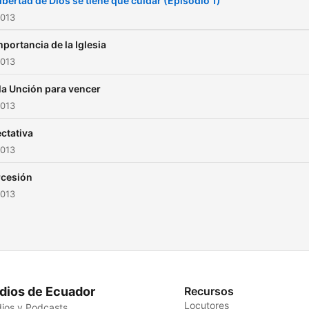
libertad de Dios se tiene que cuidar (Episodio 1)
2013
mportancia de la Iglesia
2013
la Unción para vencer
2013
ctativa
2013
rcesión
2013
dios de Ecuador
Recursos
Locutores
ios y Podcasts