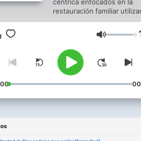
céntrica enfocados en la
restauración familiar utiliz
los principios establecidos
la palabra de Dios y
Volumen
comprometidos con el Gra
Mandamiento y la Gran
Comisión.
:00
00
ios