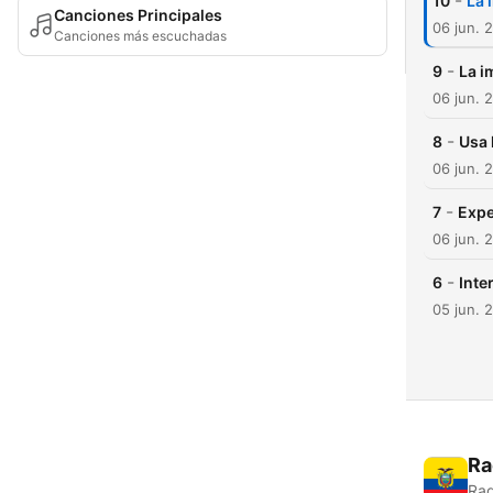
-
10
La 
Canciones Principales
06 jun. 
Canciones más escuchadas
-
9
La i
06 jun. 
-
8
Usa 
06 jun. 
-
7
Expe
06 jun. 
-
6
Inte
05 jun. 
Ra
Rad